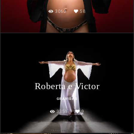
3060
58
Roberta e Victor
GRÁVIDAS
3351
9