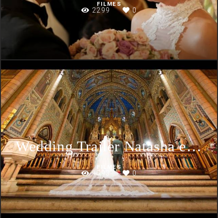
FILMES
2299
0
Wedding Trailer Natasha e Phelipe
FILMES
1593
0