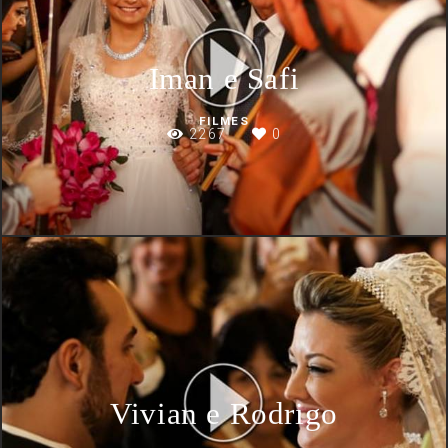
Iman e Safi
FILMES
2267
0
Vivian e Rodrigo