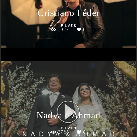
Cristiano Féder
FILMES
1973
0
Nadya e Ahmad
FILMES
2788
0