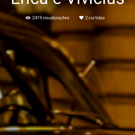
2419
visualizações
2
curtidas