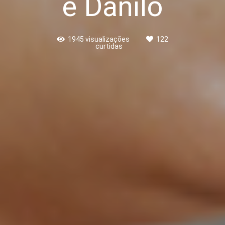
e Danilo
1945
visualizações
122
curtidas