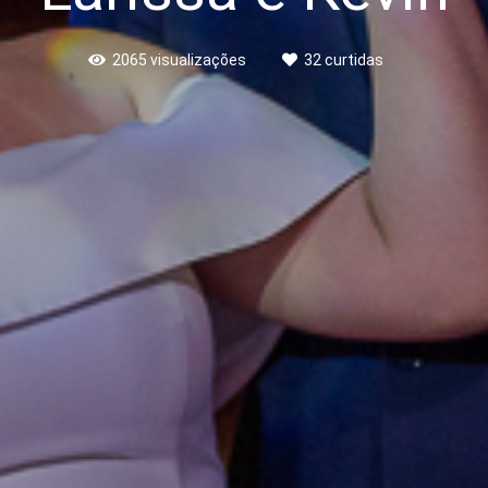
2065
visualizações
32
curtidas